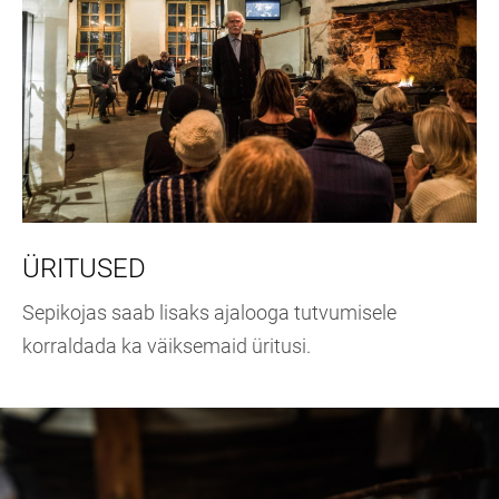
ÜRITUSED
Sepikojas saab lisaks ajalooga tutvumisele
korraldada ka väiksemaid üritusi.