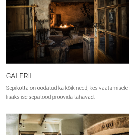
GALERII
Sepikotta on oodatud ka kõik need, kes vaatamisele
lisaks ise sepatööd proovida tahavad.