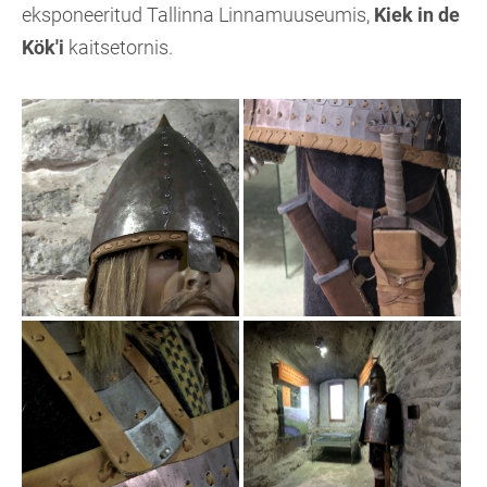
eksponeeritud Tallinna Linnamuuseumis,
Kiek in de
Kök'i
kaitsetornis.