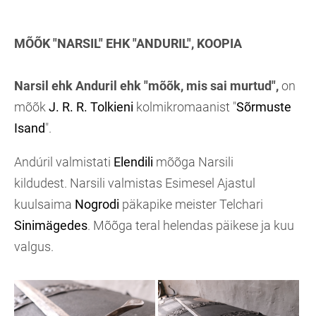
MÕÕK "NARSIL" EHK "ANDURIL", KOOPIA
Narsil
ehk Anduril ehk "mõõk, mis sai murtud",
on
mõõk
J. R. R. Tolkieni
kolmikromaanist "
Sõrmuste
Isand
".
Andúril valmistati
Elendili
mõõga Narsili
kildudest. Narsili valmistas Esimesel Ajastul
kuulsaima
Nogrodi
päkapike meister Telchari
Sinimägedes
. Mõõga teral helendas päikese ja kuu
valgus.