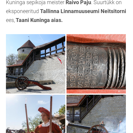
Kuninga sepikoja meister
Raivo Paju
. Suurtükk on
eksponeeritud
Tallinna Linnamuuseumi Neitsitorni
ees,
Taani Kuninga aias.