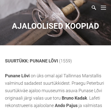
AJALOOLISED KOOPIAD
SUURTÜKK: PUNANE LÕVI
(1559)
Punane Lõvi
on üks omal ajal Tallinnas Marstallis
valminud sadadest suurtükkidest. Praegu Peterburi
suurtükiväe ajaloo muuseumis asuva Punase Lõvi
originaali järgi valas uue toru
Bruno Kadak
. Lafeti
rekonstrueeris ajaloolane
Ando Pajus
ja valmistas