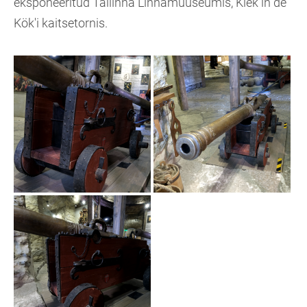
eksponeeritud Tallinna Linnamuuseumis, Kiek in de
Kök'i kaitsetornis.