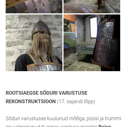
ROOTSIAEGSE SÕDURI VARUSTUSE
REKONSTRUKTSIOON
(17. sajandi lõpp)
Sõduri varustusse kuulunud mõõga, püssi ja trummi
on valmistanud Kuninga sepikoja meister
Raivo