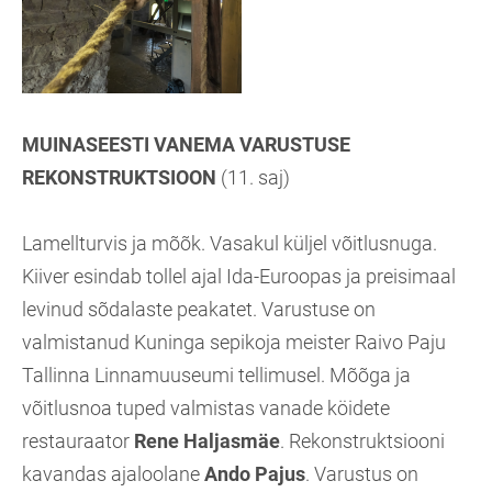
MUINASEESTI VANEMA VARUSTUSE
REKONSTRUKTSIOON
(11. saj)
Lamellturvis ja mõõk. Vasakul küljel võitlusnuga.
Kiiver esindab tollel ajal Ida-Euroopas ja preisimaal
levinud sõdalaste peakatet. Varustuse on
valmistanud Kuninga sepikoja meister Raivo Paju
Tallinna Linnamuuseumi tellimusel. Mõõga ja
võitlusnoa tuped valmistas vanade köidete
restauraator
Rene Haljasmäe
. Rekonstruktsiooni
kavandas ajaloolane
Ando Pajus
. Varustus on