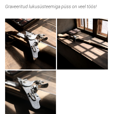
Graveeritud lukusüsteemiga püss on veel töös!