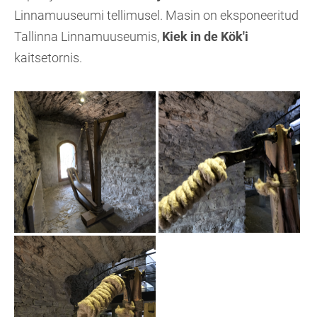
Linnamuuseumi tellimusel. Masin on eksponeeritud
Tallinna Linnamuuseumis,
Kiek in de Kök'i
kaitsetornis.